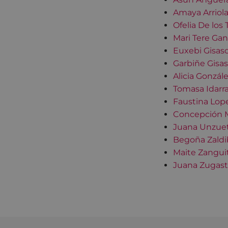
Amaya Arriol
Ofelia De los
Mari Tere Gan
Euxebi Gisaso
Garbiñe Gisas
Alicia Gonzál
Tomasa Idarra
Faustina Lope
Concepción M
Juana Unzuet
Begoña Zaldi
Maite Zangui
Juana Zugasti