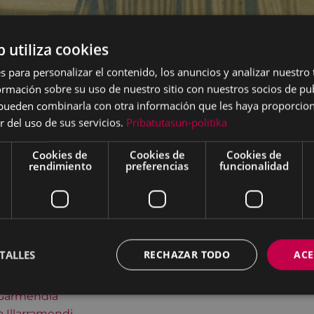
b utiliza cookies
s para personalizar el contenido, los anuncios y analizar nuestro
mación sobre su uso de nuestro sitio con nuestros socios de pub
s pueden combinarla con otra información que les haya proporci
r del uso de sus servicios.
Pribatutasun-politika
Cookies de
Cookies de
Cookies de
e historia en los testimonios de mujeres eibarresas rec
rendimiento
preferencias
funcionalidad
tan”, mujeres que cuentan sus vivencias y sus inquietu
 aquellas que nos abrieron el camino, para aprender de 
de las mujeres que nos han dejado su testimonio en el F
n. Nos hablan de su vida, de su tiempo, de cómo era el día
TALLES
RECHAZAR TODO
ACE
la época.
 Garmendia
 Illarramendi