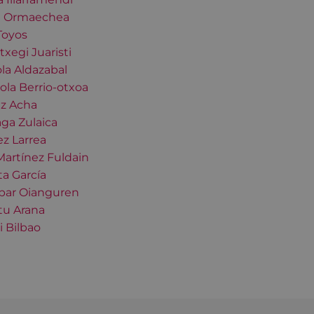
a Ormaechea
 Toyos
txegi Juaristi
la Aldazabal
ola Berrio-otxoa
ez Acha
ga Zulaica
z Larrea
artínez Fuldain
a García
bar Oianguren
tu Arana
 Bilbao