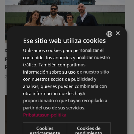
×
Ese sitio web utiliza cookies
Utilizamos cookies para personalizar el
BASQUE
CULTURA
contenido, los anuncios y analizar nuestro
El Museo de la Industria Armera recibe el
SPANISH
tráfico. También compartimos
Premio Delta Cultura a la Trayectoria 2026
información sobre su uso de nuestro sitio
23/07/2026
con nuestros socios de publicidad y
análisis, quienes pueden combinarla con
otra información que les haya
proporcionado o que hayan recopilado a
partir del uso de sus servicios.
Pribatutasun-politika
Cookies
Cookies de
estrictamente
rendimiento