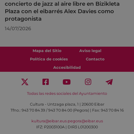
concierto de jazz al aire libre en Bizikleta
Plaza con el eibarrés Alex Davies como
protagonista
14/07/2026
Mapa del Sitio
Aviso legal
Política de cookies
Contacto
Accesibilidad
Todas las redes sociales del Ayuntamiento
Cultura - Untzaga plaza, 1 | 20600 Eibar
Tfno.:
943 70 84 39 / 943 70 84 00 (Pegora)
| Fax: 943 70 84 16
kultura@eibar.eus
pegora@eibar.eus
IFZ: P2003100A | DIR3 L01200300