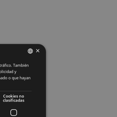
×
 tráfico. También
BASQUE
licidad y
SPANISH
onado o que hayan
Cookies no
clasificadas