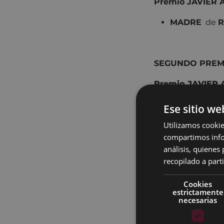
Premio JAVIER
MADRE
de
R
SEGUNDO PRE
Premio JAVIER
MUJER Y FIL
Ese sitio we
Utilizamos cookie
compartimos infor
Premio al mejor
análisis, quiene
recopilado a parti
KREBA
de
Oi
Cookies
estrictamente
necesarias
Premio al mejor