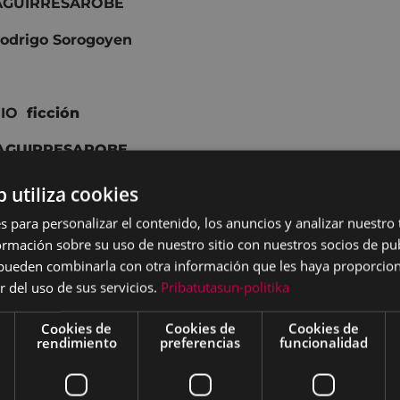
 AGUIRRESAROBE
odrigo Sorogoyen
MIO
ficción
 AGUIRRESAROBE
IPINA
de
Luis Jimenez Barroso
b utiliza cookies
s para personalizar el contenido, los anuncios y analizar nuestro
mación sobre su uso de nuestro sitio con nuestros socios de pub
 corto en euskera
s pueden combinarla con otra información que les haya proporci
r del uso de sus servicios.
Pribatutasun-politika
er Fuentes Mendizabal
Cookies de
Cookies de
Cookies de
rendimiento
preferencias
funcionalidad
 corto de animación