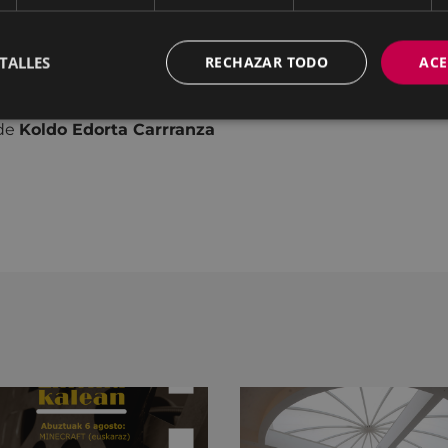
ORTS
de
Marc Riba y Anna Solanas
TALLES
RECHAZAR TODO
ACE
corto eibarrés
de
Koldo Edorta Carrranza