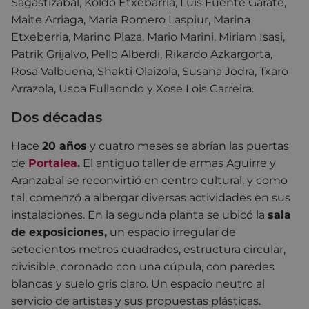
Sagastizabal, Koldo Etxebarria, Luis Fuente Garate,
Maite Arriaga, Maria Romero Laspiur, Marina
Etxeberria, Marino Plaza, Mario Marini, Miriam Isasi,
Patrik Grijalvo, Pello Alberdi, Rikardo Azkargorta,
Rosa Valbuena, Shakti Olaizola, Susana Jodra, Txaro
Arrazola, Usoa Fullaondo y Xose Lois Carreira.
Dos décadas
Hace
20 años
y cuatro meses se abrían las puertas
de
Portalea
.
El antiguo taller de armas Aguirre y
Aranzabal se reconvirtió en centro cultural, y como
tal, comenzó a albergar diversas actividades en sus
instalaciones. En la segunda planta se ubicó la
sala
de exposiciones,
un espacio irregular de
setecientos metros cuadrados, estructura circular,
divisible, coronado con una cúpula, con paredes
blancas y suelo gris claro. Un espacio neutro al
servicio de artistas y sus propuestas plásticas.