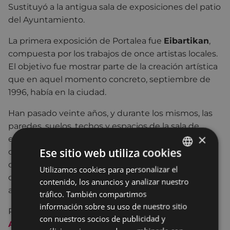
Sustituyó a la antigua sala de exposiciones del patio
del Ayuntamiento.
La primera exposición de Portalea fue
Eibartikan
,
compuesta por los trabajos de once artistas locales.
El objetivo fue mostrar parte de la creación artística
que en aquel momento concreto, septiembre de
1996, había en la ciudad.
Han pasado veinte años, y durante los mismos, las
paredes, suelos, techos y espacios de la sala de
×
exposiciones han supuesto un reto para más de un
Ese sitio web utiliza cookies
centenar de artistas. Se han enfrentado con sus
obras al espacio y al público; han aprovechado la
Utilizamos cookies para personalizar el
BASQUE
oportunidad de ver sus propuestas en un espacio
contenido, los anuncios y analizar nuestro
SPANISH
amplio. Ha supuesto un hito en su carrera artística.
tráfico. También compartimos
información sobre su uso de nuestro sitio
Para consultar el catálogo de la exposición
PULSA
con nuestros socios de publicidad y
AQUÍ
.