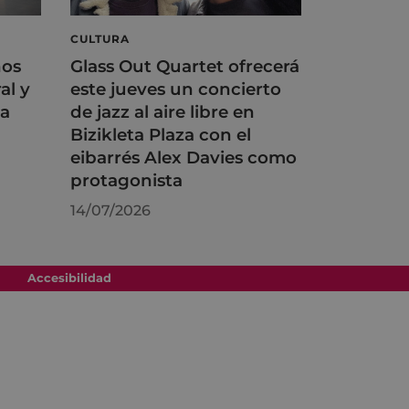
CULTURA
ños
Glass Out Quartet ofrecerá
al y
este jueves un concierto
na
de jazz al aire libre en
Bizikleta Plaza con el
eibarrés Alex Davies como
protagonista
14/07/2026
Accesibilidad