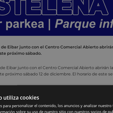
de Eibar junto con el Centro Comercial Abierto abrirán
este próximo sábado.
e Eibar junto con el Centro Comercial Abierto abrirán la
ste próximo sábado 12 de diciembre. El horario de este ser
.
b utiliza cookies
.
s para personalizar el contenido, los anuncios y analizar nuestro
s tendrán que abonar la entrada con un derecho de disfr
mación sobre su uso de nuestro sitio con nuestros socios de pub