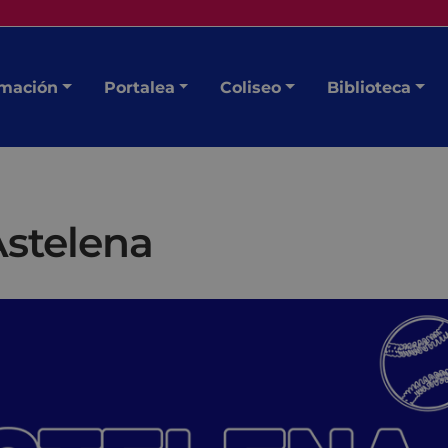
mación
Portalea
Coliseo
Biblioteca
Astelena