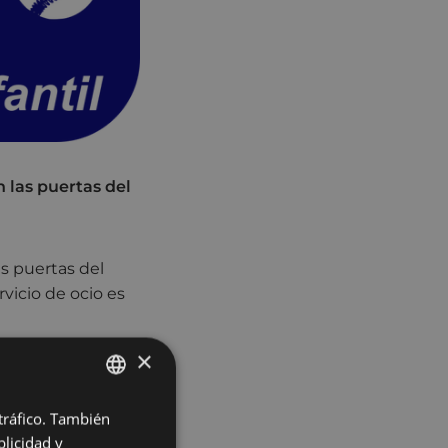
 las puertas del
s puertas del
vicio de ocio es
×
 tráfico. También
BASQUE
ute de 90
licidad y