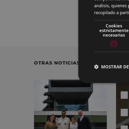
análisis, quiene
minutos.
recopilado a parti
Precio entrada: 3
Cookies
El aforo en cancha
estrictamente
necesarias
OTRAS NOTICIAS
MOSTRAR DE