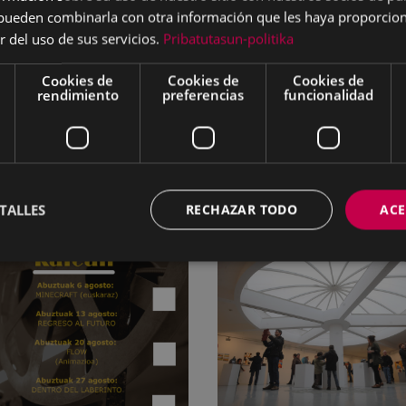
s pueden combinarla con otra información que les haya proporci
r del uso de sus servicios.
Pribatutasun-politika
€ o gratuíto con el bono de los comerciantes.
Cookies de
Cookies de
Cookies de
 del frontón está limitado a 150 niños/as.
rendimiento
preferencias
funcionalidad
TALLES
RECHAZAR TODO
ACE