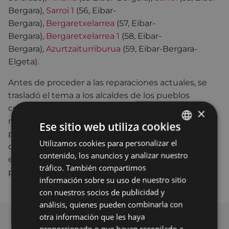
Bergara),
Sarroi 1
(56, Eibar-
Bergara),
Bergaretxelarrea
(57, Eibar-
Bergara),
Bergaretxelarrea 1
(58, Eibar-
Bergara),
Azurtzaiturriburua
(59, Eibar-Bergara-
Elgeta).
Antes de proceder a las reparaciones actuales, se
trasladó el tema a los alcaldes de los pueblos
colindantes junto con los que compartimos los
×
mojones afectados, y todos dieron su visto bueno
Ese sitio web utiliza cookies
por su gran interés histórico y como base para
Utilizamos cookies para personalizar el
BASQUE
conservar, preservar y reponer uno de los
contenido, los anuncios y analizar nuestro
elementos más relevantes de la memoria de todo
SPANISH
tráfico. También compartimos
pueblo: sus mojones, sus límites municipales.
información sobre su uso de nuestro sitio
con nuestros socios de publicidad y
análisis, quienes pueden combinarla con
otra información que les haya
proporcionado o que hayan recopilado a