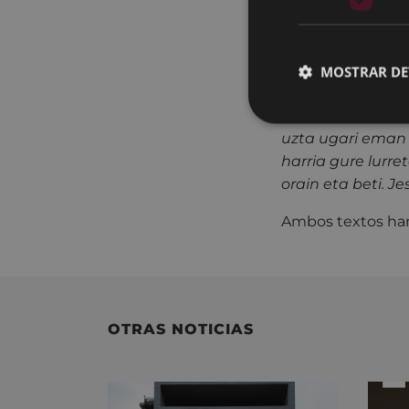
Sin embargo, el t
en el fondo– del 
campos generosos 
MOSTRAR DE
frutos en abundan
agindu zenion gi
uzta ugari eman 
harria gure lurret
orain eta beti. J
Ambos textos han 
OTRAS NOTICIAS