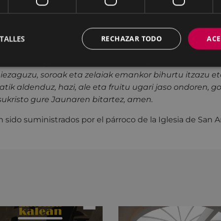
exto en euskara que se utiliza actualmente se aparta en l
texto anterior, y es un ruego para que las cosechas sean 
y se alejen las tormentas y el granizo para poder recole
TALLES
RECHAZAR TODO
ACE
cia con el mismo final de agradecimiento del anterior:
J
zonari lurra gorde eta landu zezala; apaltasunez hauxe
iezaguzu, soroak eta zelaiak emankor bihurtu itzazu et
atik aldenduz, hazi, ale eta fruitu ugari jaso ondoren, go
esukristo gure Jaunaren bitartez, amen.
sido suministrados por el párroco de la Iglesia de San 