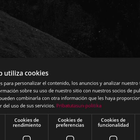
b utiliza cookies
s para personalizar el contenido, los anuncios y analizar nuestro
o en latín, y el actual en euskera, testigos de un ancestr
mación sobre su uso de nuestro sitio con nuestros socios de pub
s pueden combinarla con otra información que les haya proporci
 que se utilizaba antaño era un ruego para ahuyentar los m
r del uso de sus servicios.
Pribatutasun-politika
a alguna, a la vez que expresaba alegría y agradecimient
Cookies de
Cookies de
Cookies de
mus, Dómine, spiritáles nequítiae repellántur: et aër
rendimiento
preferencias
funcionalidad
tátum: praesta supplícibus tuis: ut et tranquillitátib
etémur, et dono tuae pietátis semper utámur. Per Dóm