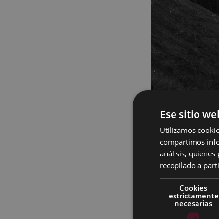
Ese sitio we
Utilizamos cookie
El antiguo conjur
compartimos infor
análisis, quiene
El texto en latín
recopilado a parti
no sufrir torment
Cookies
domo tua, quaesu
estrictamente
malígnitas tempes
necesarias
consolatiónis la