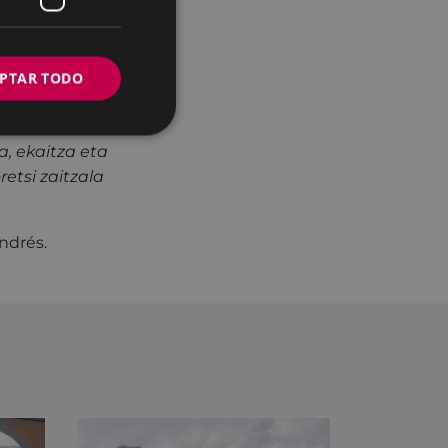
a forma –no así
abundantes, los
ctar granos y
PTAR TODO
ainko Aita, zuk
 eskatzen dizugu:
a, ekaitza eta
retsi zaitzala
Andrés.