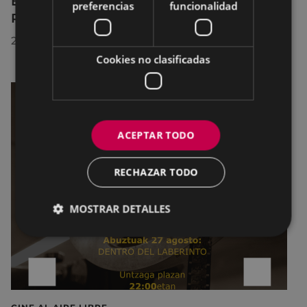
El Museo de la Industria Armera recibe el
preferencias
funcionalidad
Premio Delta Cultura a la Trayectoria 2026
23/07/2026
Cookies no clasificadas
ACEPTAR TODO
RECHAZAR TODO
MOSTRAR DETALLES