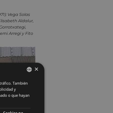
971): Vega Solas
lisabeth Aldalur,
Gorrotxategi,
emi Arregi y Fito
×
 tráfico. También
BASQUE
licidad y
SPANISH
onado o que hayan
Cookies no