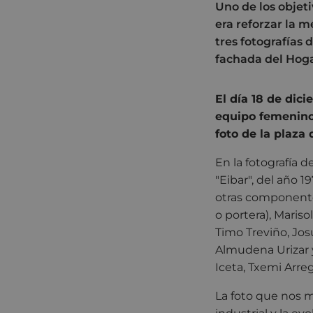
Uno de los objeti
era reforzar la m
tres fotografías 
fachada del Hoga
El día 18 de dici
equipo femenino d
foto de la plaza
En la fotografía 
"Eibar", del año 
otras componentes
o portera), Mariso
Timo Treviño, Jos
Almudena Urizar y
Iceta, Txemi Arre
La foto que nos m