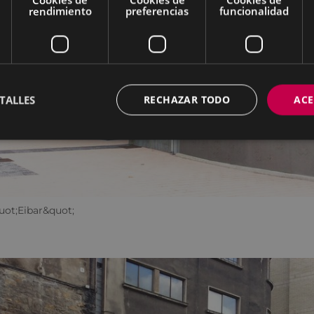
rendimiento
preferencias
funcionalidad
TALLES
RECHAZAR TODO
ACE
uot;Eibar&quot;