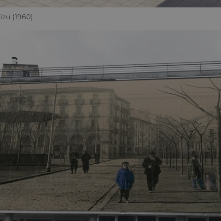
izu (1960)