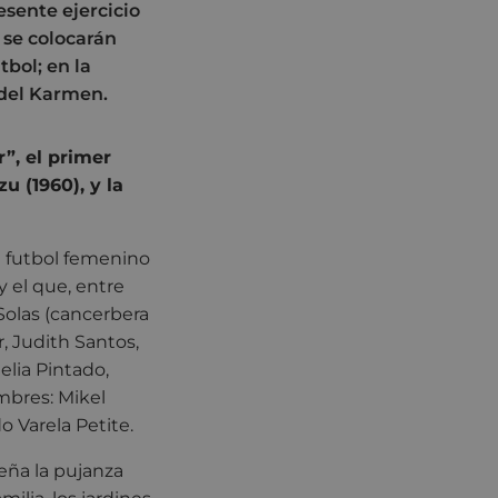
esente ejercicio
e se colocarán
tbol; en la
 del Karmen.
r”, el primer
u (1960), y la
de futbol femenino
y el que, entre
Solas (cancerbera
r, Judith Santos,
elia Pintado,
mbres: Mikel
o Varela Petite.
eña la pujanza