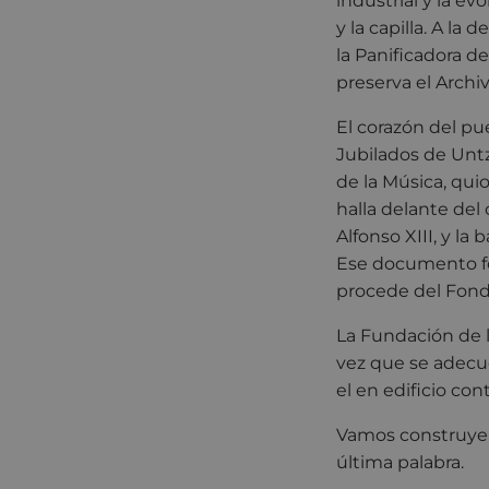
industrial y la evo
y la capilla. A la 
la Panificadora d
preserva el Arch
El corazón del pu
Jubilados de Untz
de la Música, qu
halla delante del
Alfonso XIII, y la
Ese documento fot
procede del Fondo
La Fundación de 
vez que se adecue
el en edificio cont
Vamos construyend
última palabra.