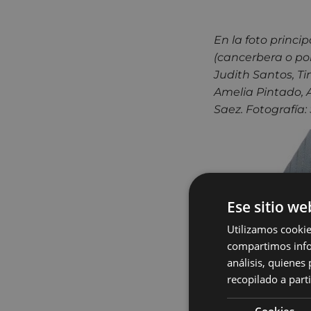
En la foto princi
(cancerbera o por
Judith Santos, Ti
Amelia Pintado, A
Saez. Fotografía:
Ese sitio we
Utilizamos cookie
compartimos infor
análisis, quiene
recopilado a parti
Cookies