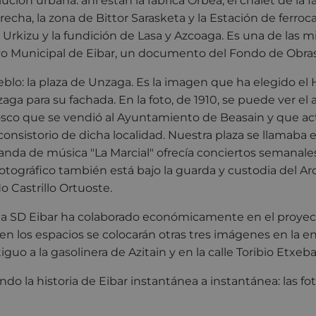
lución urbana: ahí están la fábrica Orbea, el chalet de la fa
derecha, la zona de Bittor Sarasketa y la Estación de ferrocar
e Urkizu y la fundición de Lasa y Azcoaga. Es una de las m
ivo Municipal de Eibar, un documento del Fondo de Obra
eblo: la plaza de Unzaga. Es la imagen que ha elegido el
aga para su fachada. En la foto, de 1910, se puede ver el
iosco que se vendió al Ayuntamiento de Beasain y que a
 consistorio de dicha localidad. Nuestra plaza se llamaba
 banda de música "La Marcial" ofrecía conciertos semanale
ográfico también está bajo la guarda y custodia del Arc
 Castrillo Ortuoste.
la SD Eibar ha colaborado económicamente en el proyec
n los espacios se colocarán otras tres imágenes en la e
iguo a la gasolinera de Azitain y en la calle Toribio Etxebar
o la historia de Eibar instantánea a instantánea: las fot