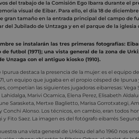
vos del trabajo de la Comisión Ego Ibarra durante el pr
emoria visual de Eibar. Para ello, el día 18 de diciembr
de gran tamaño en la entrada principal del campo de fu
r del Jubilado de Untzaga y en el parque de la iglesia
embre se instalarán las tres primeras fotografías: Eiba
e futbol (1971); una vista general de la zona de Urkiz
 de Unzaga con el antiguo kiosko (1910).
de Ipurua destaca la presencia de la mujer: es el equipo 
1971, un equipo que jugaba en el propio césped de Ipurua 
, competían las siguientes jugadoras eibarresas: Vega 
l Lahidalga, Marivi Ocamica, Elena Perez, Elisabeth Aldalu
une Sarasketa, Mertxe Baglietto, Marisa Gorrotxategi, Am
 Conchi Alonso. Los técnicos, en cambio, eran todos ho
gi y Fito Saez. La imagen es del fotógrafo eibarrés Segund
uestra una vista general de Urkizu del año 1960 nos ens