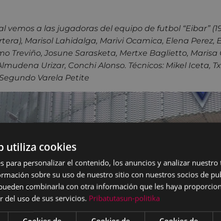
pal vemos a las jugadoras del equipo de futbol “Eibar” (1
tera), Marisol Lahidalga, Marivi Ocamica, Elena Perez, E
mo Treviño, Josune Sarasketa, Mertxe Baglietto, Marisa 
lmudena Urizar, Conchi Alonso. Técnicos: Mikel Iceta, Tx
 Segundo Varela Petite
b utiliza cookies
s para personalizar el contenido, los anuncios y analizar nuestro
mación sobre su uso de nuestro sitio con nuestros socios de pub
s pueden combinarla con otra información que les haya proporci
r del uso de sus servicios.
Pribatutasun-politika
Cookies de
Cookies de
Cookies de