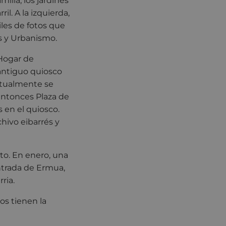
milia, los jardines
ril. A la izquierda,
iles de fotos que
s y Urbanismo.
 Hogar de
 antiguo quiosco
ctualmente se
 entonces Plaza de
s en el quiosco.
hivo eibarrés y
to. En enero, una
ntrada de Ermua,
ria.
os tienen la