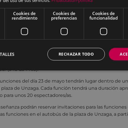
r del uso de sus servicios.
Pribatutasun-politika
ntzia (Lekim Animaciones); 7D Máquina de Realidad Virtu
 tontorrean (Txalo Produkzioak).
Cookies de
Cookies de
Cookies de
rendimiento
preferencias
funcionalidad
e prolongará hasta el 29 de mayo, y, al igual que en años 
 lugar tanto en el Teatro Coliseo como en el Teatro del
niversidad Laboral.
las funciones de los días 5 y 10 de mayo, en el Teatro Col
TALLES
RECHAZAR TODO
ACE
todo habitual, al precio de 5 euros. El resto de espectácu
la reserva de invitaciones hasta completar el aforo, en el
bar (943-254465).
s funciones del día 23 de mayo tendrán lugar dentro de u
a plaza de Unzaga. Cada función tendrá una duración ap
o para unos 20 espectadores/as.
señanza podrán reservar invitaciones para las funciones
las funciones en el autobús de la plaza de Unzaga, a parti