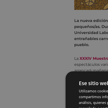
La nueva edición 
pequeños/as. Dur
Universidad Labo
entrañables carro
pueblo.
La
XXXIV Muestra
espectáculos
vari
arrancará mañana 
Dantzaz Konpainia
Ese sitio we
oportunidad para 
Utilizamos cookie
La nueva edición 
compartimos infor
(Logela Multimedia
análisis, quiene
Young (Dantzaz Ko