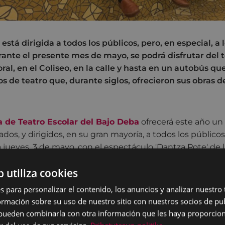
está dirigida a todos los públicos, pero, en especial, a 
ante el presente mes de mayo, se podrá disfrutar del t
ral, en el Coliseo, en la calle y hasta en un autobús q
s de teatro que, durante siglos, ofrecieron sus obras 
 de Teatro Escolar del Bajo Deba
ofrecerá este año un
ados, y dirigidos, en su gran mayoría, a todos los públicos.
jueves, 3 de mayo, con el espectáculo 'Dantza Pote' de
, en el parque del ambulatorio, a las 19:00 horas. Dicha 
b utiliza cookies
disfrutar de la danza contemporánea en la calle o bares 
s para personalizar el contenido, los anuncios y analizar nuestro
trae consigo, además, numerosas y variadas obras: Drag-e
mación sobre su uso de nuestro sitio con nuestros socios de pub
); Isabelita la miracielos (Narruzko Zezen); Euria (Marke
s pueden combinarla con otra información que les haya proporci
npainia); Alberti, un mar de versos (T. Malta, T. Páramo 