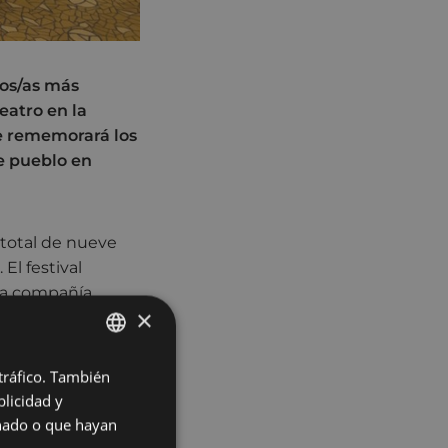
los/as más
eatro en la
ue rememorará los
de pueblo en
 total
de nueve
 El festival
 la compañía
×
función es una
de la ciudad.
 tráfico. También
BASQUE
 uraren bila
licidad y
liñe); Growing
SPANISH
onado o que hayan
y SMsuena P.);