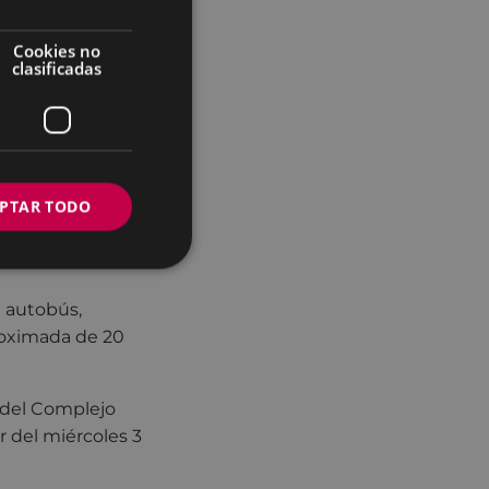
al (Territorio
Cookies no
clasificadas
anteriores, las
 Complejo
iseo, se podrán
PTAR TODO
los son gratuitos,
 Centro
n autobús,
roximada de 20
 del Complejo
r del miércoles 3