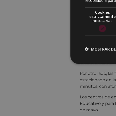
recopilado a parti
Enperadorearen ja
Violeta); y Mendi
Cookies
estrictamente
La nueva edición s
necesarias
funciones tendrán
Educativo de la U
Las entradas para 
MOSTRAR DE
adquirir por el mé
siendo necesaria 
Residencial de Ei
Por otro lado, la
estacionado en l
minutos, con afor
Los centros de en
Educativo y para 
de mayo.