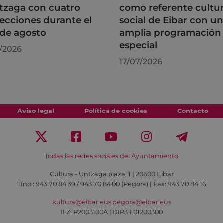
tzaga con cuatro
como referente cultur
ecciones durante el
social de Eibar con u
de agosto
amplia programación
especial
/2026
17/07/2026
Aviso legal
Política de cookies
Contacto
Todas las redes sociales del Ayuntamiento
Cultura - Untzaga plaza, 1 | 20600 Eibar
Tfno.:
943 70 84 39 / 943 70 84 00 (Pegora)
| Fax: 943 70 84 16
kultura@eibar.eus
pegora@eibar.eus
IFZ: P2003100A | DIR3 L01200300