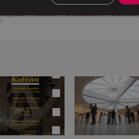
renderán los educadores del comedor y los niños y niñas
ren jolasa
", "
Potxoloka
", "
Punta ala buru
", "
Kukurruku
",
a
".