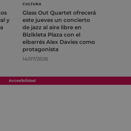
CULTURA
ños
Glass Out Quartet ofrecerá
al y
este jueves un concierto
na
de jazz al aire libre en
Bizikleta Plaza con el
eibarrés Alex Davies como
protagonista
14/07/2026
Accesibilidad