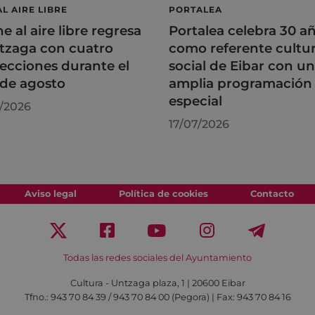
AL AIRE LIBRE
PORTALEA
ne al aire libre regresa
Portalea celebra 30 a
tzaga con cuatro
como referente cultur
ecciones durante el
social de Eibar con u
de agosto
amplia programación
especial
/2026
17/07/2026
Aviso legal
Política de cookies
Contacto
Todas las redes sociales del Ayuntamiento
Cultura - Untzaga plaza, 1 | 20600 Eibar
Tfno.:
943 70 84 39 / 943 70 84 00 (Pegora)
| Fax: 943 70 84 16