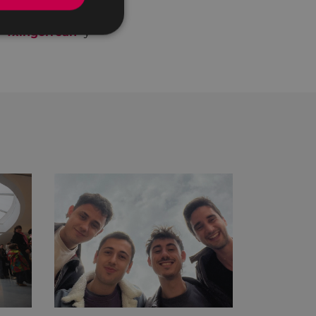
 son: "
Don don
 "
Txingorrean
" y