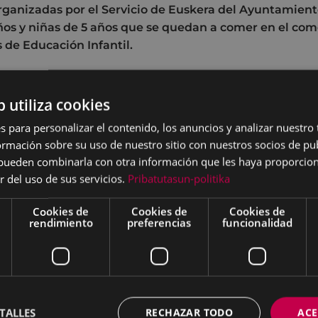
organizadas por el Servicio de Euskera del Ayuntamient
niños y niñas de 5 años que se quedan a comer en el co
 de Educación Infantil.
sta el mes de marzo, los monitores/as de
Astixa
enseñar
b utiliza cookies
 los comedores y a los niños y niñas de 5 años que se 
de Educación Infantil de Eibar los juegos y canciones rec
s para personalizar el contenido, los anuncios y analizar nuestro
ardugu
en la colección "Jira bueltan". Un total de 200 ni
mación sobre su uso de nuestro sitio con nuestros socios de pub
rupos, entre las 12:15 y 14:00 horas, durante el horario d
s pueden combinarla con otra información que les haya proporci
 se impartirán dos sesiones de 45 minutos para aprender
r del uso de sus servicios.
Pribatutasun-politika
s.
Cookies de
Cookies de
Cookies de
enen un doble objetivo: por un lado, fomentar el uso del e
rendimiento
preferencias
funcionalidad
 espacios informales de los centros educativos (patio, c
 revitalizar las canciones y juegos recogidos a nuestras g
stán recogidos en el Plan Estratégico del Euskera.
TALLES
RECHAZAR TODO
ACE