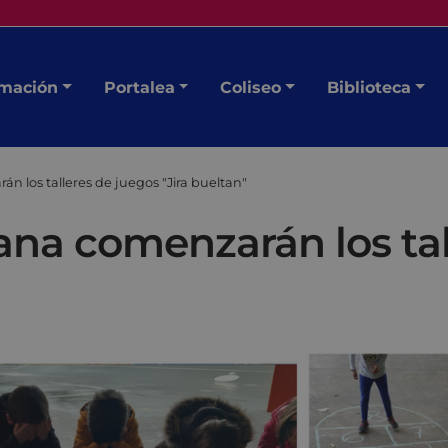
mación
Portalea
Coliseo
Biblioteca
 los talleres de juegos "Jira bueltan"
na comenzarán los tal