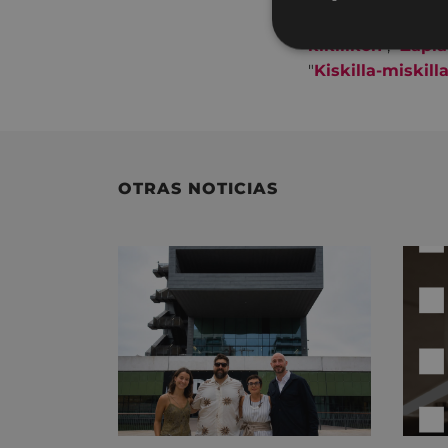
Los juegos que ap
kikilikon
", "
Zapia
"
Kiskilla-miskill
OTRAS NOTICIAS