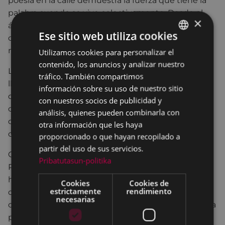
poesía en la calle demuestra la fuerza que tiene la
palabra cuando se vive colectivamente. Desde el
×
área de Cultura seguiremos apoyando con
Ese sitio web utiliza cookies
convicción iniciativas que hacen de Eibar un lugar
más vivo y creativo».
Utilizamos cookies para personalizar el
BASQUE
contenido, los anuncios y analizar nuestro
SPANISH
La organización ha informado de que, en caso de
tráfico. También compartimos
lluvia, la actividad se trasladará al espacio cubierto
información sobre su uso de nuestro sitio
de Errebal, garantizando así la celebración de una
con nuestros socios de publicidad y
cita que se ha convertido en una referencia para
análisis, quienes pueden combinarla con
quienes disfrutan de la poesía y de las expresiones
otra información que les haya
culturales en el espacio público.
proporcionado o que hayan recopilado a
partir del uso de sus servicios.
Con trece ediciones a sus espaldas, la Velada
Pribatutasun-politika
Poético-Musical vuelve a reivindicar la poesía como
herramienta de encuentro y participación
Cookies
Cookies de
estrictamente
rendimiento
ciudadana, consolidando una tradición cultural que
necesarias
cada año reúne a decenas de personas en torno a la
palabra, la música y la emoción compartida.