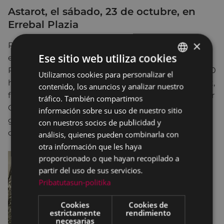
Astarot, el sábado, 23 de octubre, en
Errebal Plazia
×
Por otro lado, el sábado, 23 de octubre, el nuevo
Ese sitio web utiliza cookies
edificio multiusos y equipamiento cultural "Errebal
Plazia" será sede del concierto heavy-folk, a las 20:00
Utilizamos cookies para personalizar el
BASQUE
horas, que correrá a cargo del grupo Gallego Astarot,
contenido, los anuncios y analizar nuestro
SPANISH
fundado en 1983 en Cangas del Morrazo (Galicia) por
tráfico. También compartimos
Carlos Gandón. En dicho espectáculo, el grupo
información sobre su uso de nuestro sitio
gallego presentará los temas de su último
con nuestros socios de publicidad y
disco "Una Vida en Un Segundo".
análisis, quienes pueden combinarla con
otra información que les haya
proporcionado o que hayan recopilado a
partir del uso de sus servicios.
Pribatutasun-politika
Cookies
Cookies de
estrictamente
rendimiento
necesarias