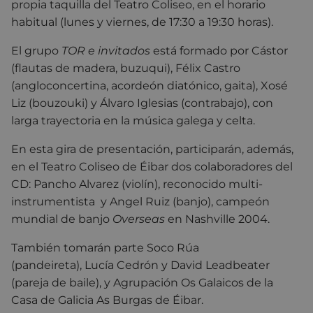
propia taquilla del Teatro Coliseo, en el horario
habitual (lunes y viernes, de 17:30 a 19:30 horas).
El grupo
TOR e invitados
está formado
por Cástor
(flautas de madera, buzuqui), Félix Castro
(angloconcertina, acordeón diatónico, gaita), Xosé
Liz (bouzouki) y Álvaro Iglesias (contrabajo), con
larga trayectoria en la música galega y celta.
En esta gira de presentación, participarán, además,
en el Teatro Coliseo de Éibar dos colaboradores del
CD: Pancho Alvarez (violín), reconocido multi-
instrumentista y Angel Ruiz (banjo), campeón
mundial de banjo
Overseas
en Nashville 2004.
También tomarán parte Soco Rúa
(pandeireta), Lucía Cedrón y David Leadbeater
(pareja de baile), y Agrupación Os Galaicos de la
Casa de Galicia As Burgas de Éibar.