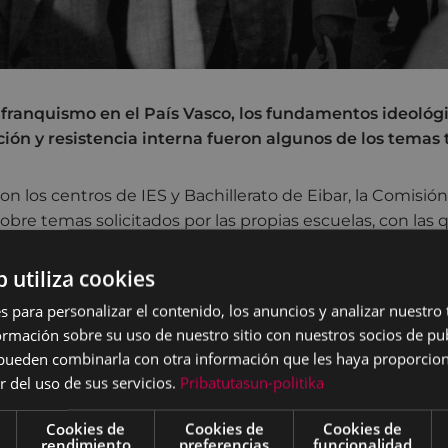
 franquismo en el País Vasco, los fundamentos ideológic
ición y resistencia interna fueron algunos de los temas 
on los centros de IES y Bachillerato de Eibar, la Comisión
sobre temas solicitados por las propias escuelas, con las
és por la Historia entre los jóvenes y ofrecer una ayuda
a de selectividad.
b utiliza cookies
s para personalizar el contenido, los anuncios y analizar nuestro
 los alumnos y alumnas de todas las escuelas, y la ciuda
mación sobre su uso de nuestro sitio con nuestros socios de pub
e las conferencias impartidas, se irán publicando en la 
s pueden combinarla con otra información que les haya proporci
orresponde al franquismo.
r del uso de sus servicios.
Pribatutasun-politika
Cookies de
Cookies de
Cookies de
rendimiento
preferencias
funcionalidad