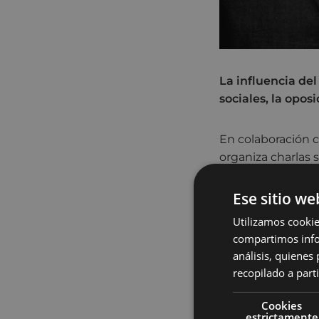
La influencia del
sociales, la opos
En colaboración c
organiza charlas 
fomentar el inter
de cara a la prueb
Ese sitio we
Utilizamos cookie
Con el fin de que
compartimos infor
puedan disponer d
análisis, quiene
ocasión, la que c
recopilado a parti
Cookies
estrictamente