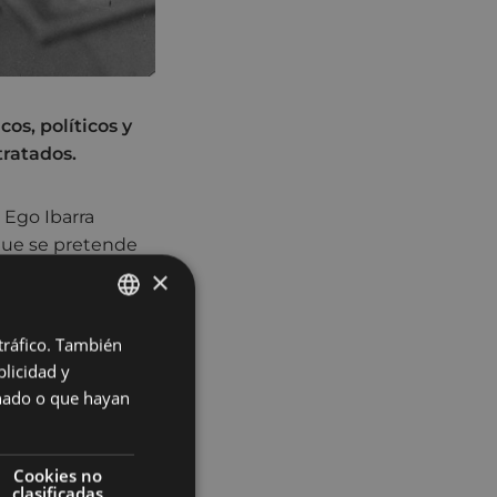
os, políticos y
tratados.
 Ego Ibarra
 que se pretende
 complementaria
×
 tráfico. También
BASQUE
danía en general,
licidad y
red. En esta
SPANISH
onado o que hayan
Cookies no
clasificadas