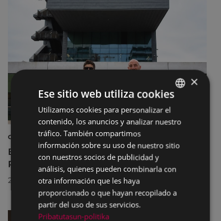
×
Ese sitio web utiliza cookies
Utilizamos cookies para personalizar el
BASQUE
contenido, los anuncios y analizar nuestro
SPANISH
tráfico. También compartimos
CULTURA
información sobre su uso de nuestro sitio
El Museo de la Industria Armera recibe el
con nuestros socios de publicidad y
Premio Delta Cultura a la Trayectoria 2026
análisis, quienes pueden combinarla con
otra información que les haya
23/07/2026
proporcionado o que hayan recopilado a
partir del uso de sus servicios.
Pribatutasun-politika