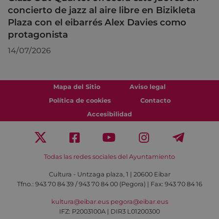
concierto de jazz al aire libre en Bizikleta
Plaza con el eibarrés Alex Davies como
protagonista
14/07/2026
Mapa del Sitio
Aviso legal
Política de cookies
Contacto
Accesibilidad
Todas las redes sociales del Ayuntamiento
Cultura - Untzaga plaza, 1 | 20600 Eibar
Tfno.:
943 70 84 39 / 943 70 84 00 (Pegora)
| Fax: 943 70 84 16
kultura@eibar.eus
pegora@eibar.eus
IFZ: P2003100A | DIR3 L01200300