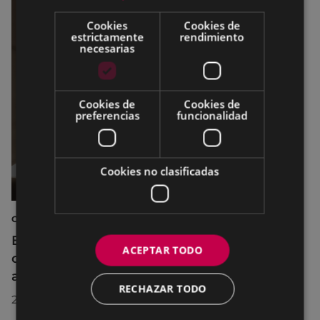
Cookies
Cookies de
estrictamente
rendimiento
necesarias
Cookies de
Cookies de
preferencias
funcionalidad
Cookies no clasificadas
CINE AL AIRE LIBRE
El cine al aire libre regresa a Untzaga con
ACEPTAR TODO
cuatro proyecciones durante el mes de
agosto
RECHAZAR TODO
22/07/2026