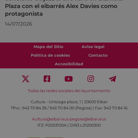
Plaza con el eibarrés Alex Davies como
protagonista
14/07/2026
Mapa del Sitio
Aviso legal
Política de cookies
Contacto
Accesibilidad
Todas las redes sociales del Ayuntamiento
Cultura - Untzaga plaza, 1 | 20600 Eibar
Tfno.:
943 70 84 39 / 943 70 84 00 (Pegora)
| Fax: 943 70 84 16
kultura@eibar.eus
pegora@eibar.eus
IFZ: P2003100A | DIR3 L01200300