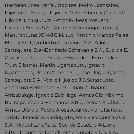
Bascaran, Jose María Chopitea, Pedro Gorosabel,
Hijos de F. Arizaga, Hijos de V. Aramberri y Cía. S.R.C.,
Hijo de J. Muguruza, Antonio Ibeas Rosuero,
Laurona Armas S.A., Antonio Madariaga Urquidi,
Manufacturas JCM-J.C.M. suc., Antonio Marcos Ralea,
Mendi S.C.I., Norberto Arizmendi, S.A., Adolfo
Sarasqueta, Star-Bonifacio Echevarria S.A., Suc. de E.
Guisasola, Suc. de Viuda e Hijos de J. Fernandez,
Trust Eibarrés, Martín Ugarteburu, Ignacio
Ugartechea, Unión Armera S.L., José Urigüen, Victor
Sarasqueta S.A., Vda. e Hijos de J.J. Sarasqueta,
Zamacola Hermanos S.R.C., Juan Zubiaurre
Arrizabalaga, Ignacio Zubillaga, Armas Gib Máximo
Bolinaga, Zabala Hermanos S.R.C., Armas Erbi S.C.I.,
Armas Urbiola, Pedro Arosa Aguirre, Manufacturas
Arrieta, Francisco Sarriugarte, Felix Sarasqueta y Cía.
S.A., Miguel Larrañaga, Suc. de Eusebio Arizaga
S.R.C., Industrias Danok, Astra Unceta y Cía. S.A.,