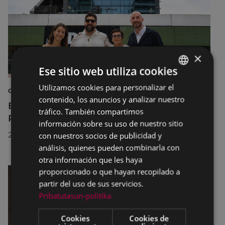
×
Ese sitio web utiliza cookies
Utilizamos cookies para personalizar el
BASQUE
CULTURA
contenido, los anuncios y analizar nuestro
SPANISH
El Museo de la Industria Armera recibe el
tráfico. También compartimos
Premio Delta Cultura a la Trayectoria 2026
información sobre su uso de nuestro sitio
23/07/2026
con nuestros socios de publicidad y
análisis, quienes pueden combinarla con
otra información que les haya
proporcionado o que hayan recopilado a
partir del uso de sus servicios.
Pribatutasun-politika
Cookies
Cookies de