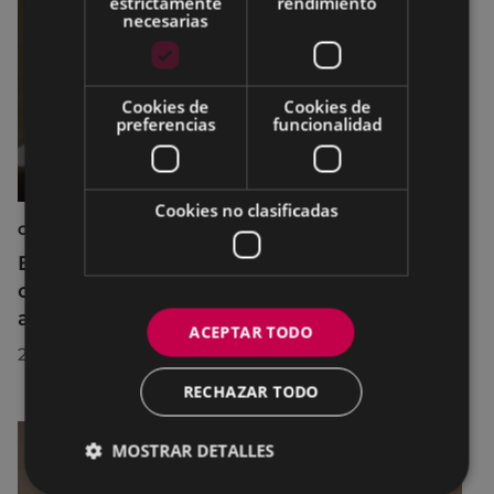
estrictamente
rendimiento
necesarias
Cookies de
Cookies de
preferencias
funcionalidad
Cookies no clasificadas
CINE AL AIRE LIBRE
El cine al aire libre regresa a Untzaga con
cuatro proyecciones durante el mes de
agosto
ACEPTAR TODO
22/07/2026
RECHAZAR TODO
MOSTRAR DETALLES