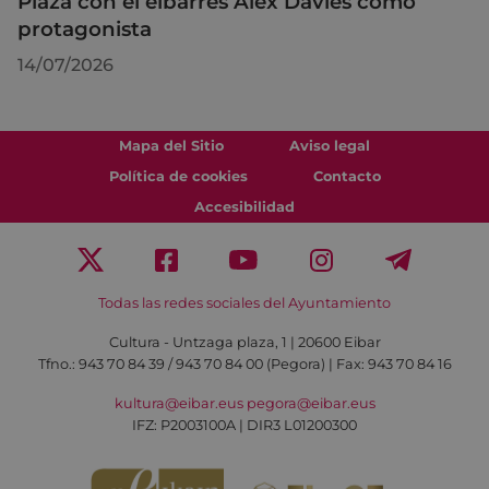
Plaza con el eibarrés Alex Davies como
protagonista
14/07/2026
Mapa del Sitio
Aviso legal
Política de cookies
Contacto
Accesibilidad
Todas las redes sociales del Ayuntamiento
Cultura - Untzaga plaza, 1 | 20600 Eibar
Tfno.:
943 70 84 39 / 943 70 84 00 (Pegora)
| Fax: 943 70 84 16
kultura@eibar.eus
pegora@eibar.eus
IFZ: P2003100A | DIR3 L01200300