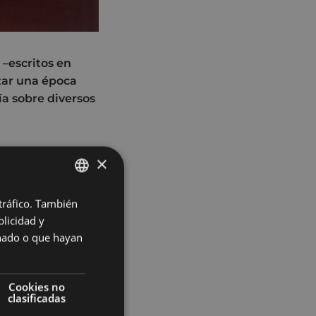
–escritos en
izar una época
ía sobre diversos
e 1933 y falleció
×
la Universidad de
o 1958-1959
 tráfico. También
BASQUE
donde profundizó
licidad y
. Discípulo de
SPANISH
onado o que hayan
ris para preparar
menologie de
e defendida el 9 de
Cookies no
 Ese mismo año
clasificadas
y posteriormente