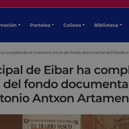
mación
Portalea
Coliseo
Biblioteca
 ha completado el inventario inicial del fondo documental del filóso
ipal de Eibar ha comp
al del fondo documental
ntonio Antxon Artame