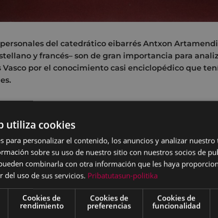
ersonales del catedrático eibarrés Antxon Artamendi 
astellano y francés– son de gran importancia para anal
s Vasco por el conocimiento casi enciclopédico que ten
es.
xon
Artamendi Muguerza nació en Eibar el 25 de agosto d
ebastián en el año 2014. Estudió Filosofía y Teología en 
b utiliza cookies
tarde se ordenó sacerdote en 1958. En el curso académic
s para personalizar el contenido, los anuncios y analizar nuestro
ación en la Universidad Pontificia Angelicum de Roma, 
mación sobre su uso de nuestro sitio con nuestros socios de pub
stóteles y en la filosofía alemana de los siglos XVIII y XIX
s pueden combinarla con otra información que les haya proporci
onty, en 1960 se matriculó en el Instituto Católico de Pa
r del uso de sus servicios.
Pribatutasun-politika
bajo la dirección del profesor Grenet:
Essai d'une Pheno
ns la prespective de Maurice Merleau-Ponty
, la cual fu
Cookies de
Cookies de
Cookies de
nzando el grado de Doctor en Filosofía por la Sorbona.
rendimiento
preferencias
funcionalidad
tir clases en el Seminario Diocesano de San Sebastián 