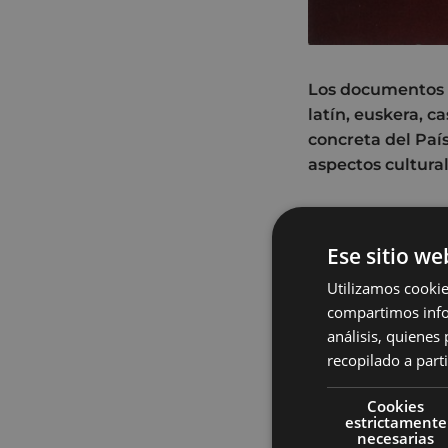
Los documentos p
latín, euskera, c
concreta del Paí
aspectos cultural
José Antonio
Ant
en Donostia-San S
Ese sitio we
Valladolid y más 
Utilizamos cookie
continuó su form
compartimos infor
en la figura de Ari
análisis, quiene
Maurice Merleau-P
recopilado a parti
su tesis doctoral 
l'Étre Humain Da
Cookies
mayo de 1963 alca
estrictamente
necesarias
comienza a impar