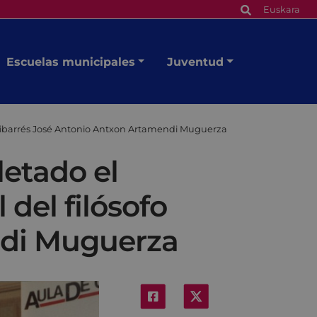
Euskara
Escuelas municipales
Juventud
fo eibarrés José Antonio Antxon Artamendi Muguerza
letado el
 del filósofo
ndi Muguerza