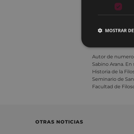
en la Universidad
Letras. Colaboró 
Técnica y civiliza
Complutense en 19
MOSTRAR DE
participación de
y Carlos París.
Autor de numeros
Sabino Arana. En 
Historia de la Filo
Seminario de San 
Facultad de Filos
OTRAS NOTICIAS