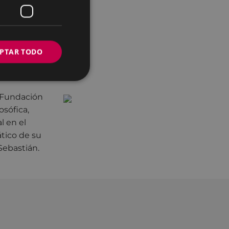
d de Filosofía y
nó su libro
idad
ebastián, con la
PTAR TODO
 Javier Muguerza
 Fundación
osófica,
l en el
tico de su
Sebastián.