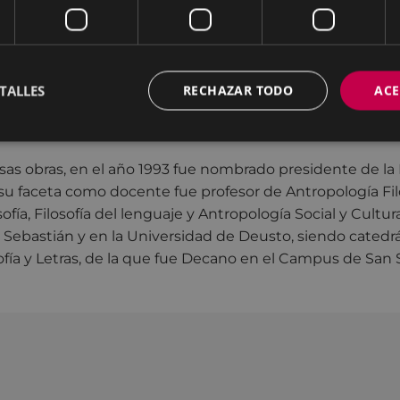
 de Deusto donde ocupó el cargo de Decano de la Faculta
con Xavier Zubiri en su Seminario de Madrid, donde termi
ción
y obtuvo el reconocimiento de Doctor en la Univers
74. Organizó las primeras semanas de Filosofía de San S
TALLES
RECHAZAR TODO
ACE
 profesores como José Luis Aranguren, Fernando Savater,
as obras, en el año 1993 fue nombrado presidente de la
su faceta como docente fue profesor de Antropología Fil
sofía, Filosofía del lenguaje y Antropología Social y Cultura
Sebastián y en la Universidad de Deusto, siendo catedrá
ofía y Letras, de la que fue Decano en el Campus de San 