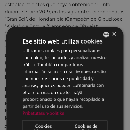
establecimientos que hayan obtenido triunfo,
durante el año 2019, en los siguientes campeonatos:
“Gran Sol”, de Hondarribia (Campeón de Gipuzkoa);
“Kiska”, de Ermua (Campeón de Bizkaia);
×
“Restaurante Waska” de Vitoria-Gasteiz (Campeón
Ese sitio web utiliza cookies
de Alava); “Baserri Berri” (Campeón de Navarra);
“Getari” (Campeon de Iparralde); “Danako”, de Irun
Utilizamos cookies para personalizar el
BASQUE
(campeón Euskal Herria); “Viento sur”, de Elgoibar
contenido, los anuncios y analizar nuestro
SPANISH
(Campeón de Elgoibar); “Giroa”, de Ermua
tráfico. También compartimos
(Campeón de Ermua ); y “Baratze Gourmet ”, de
información sobre su uso de nuestro sitio
Eibar (Campeón de Eibar).
con nuestros socios de publicidad y
análisis, quienes pueden combinarla con
El jurado oficial estará compuesto por Ramon
otra información que les haya
Roteta, Josu Mugerza (“Belaustegi” Jatetxea de
proporcionado o que hayan recopilado a
Elgoibar), Juan Carlos Ayerbe Goitia, Iñigo
partir del uso de sus servicios.
Kortabitarte (Restaurante Kobika de Durango),
Pribatutasun-politika
Mitxel Suarez Suso (Restaurante Borda Berri Araba)
y Mireia Alonso.
Cookies
Cookies de