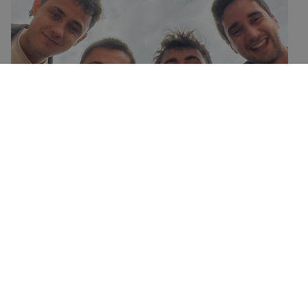
CULTURA
Glass Out Quartet ofrecerá este jueves un
concierto de jazz al aire libre en Bizikleta
Plaza con el eibarrés Alex Davies como
protagonista
14/07/2026