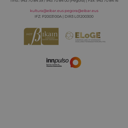
Tfno.:
943 70 84 39 / 943 70 84 00 (Pegora)
| Fax: 943 70 84 16
kultura@eibar.eus
pegora@eibar.eus
IFZ: P2003100A | DIR3 L01200300