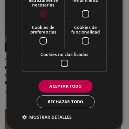
estrictamente
rendimiento
necesarias
Cookies de
Cookies de
preferencias
funcionalidad
Cookies no clasificadas
CINE AL AIRE LIBRE
El cine al aire libre regresa a Untzaga con
cuatro proyecciones durante el mes de
agosto
ACEPTAR TODO
22/07/2026
RECHAZAR TODO
MOSTRAR DETALLES