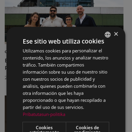
×
Ese sitio web utiliza cookies
Utilizamos cookies para personalizar el
BASQUE
CULTURA
contenido, los anuncios y analizar nuestro
El Museo de la Industria Armera recibe el
SPANISH
tráfico. También compartimos
Premio Delta Cultura a la Trayectoria 2026
información sobre su uso de nuestro sitio
23/07/2026
con nuestros socios de publicidad y
análisis, quienes pueden combinarla con
otra información que les haya
proporcionado o que hayan recopilado a
partir del uso de sus servicios.
Pribatutasun-politika
Cookies
Cookies de