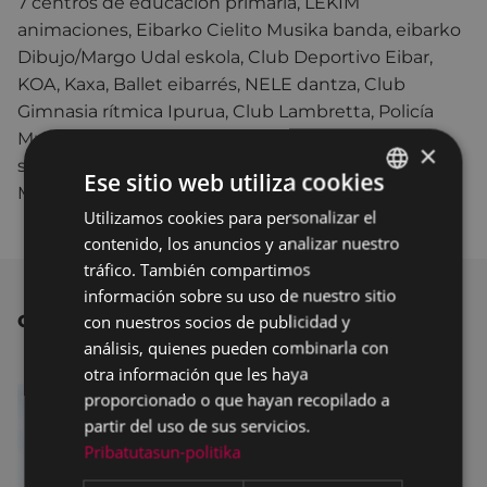
7 centros de educación primaria, LEKIM
animaciones, Eibarko Cielito Musika banda, eibarko
Dibujo/Margo Udal eskola, Club Deportivo Eibar,
KOA, Kaxa, Ballet eibarrés, NELE dantza, Club
Gimnasia rítmica Ipurua, Club Lambretta, Policía
Municipal y la Brigada Municipal, sin su ayuda no
×
sería posible organizar la Cabalgata de los Reyes
Ese sitio web utiliza cookies
Magos.
Utilizamos cookies para personalizar el
BASQUE
contenido, los anuncios y analizar nuestro
SPANISH
tráfico. También compartimos
información sobre su uso de nuestro sitio
con nuestros socios de publicidad y
OTRAS NOTICIAS
análisis, quienes pueden combinarla con
otra información que les haya
proporcionado o que hayan recopilado a
partir del uso de sus servicios.
Pribatutasun-politika