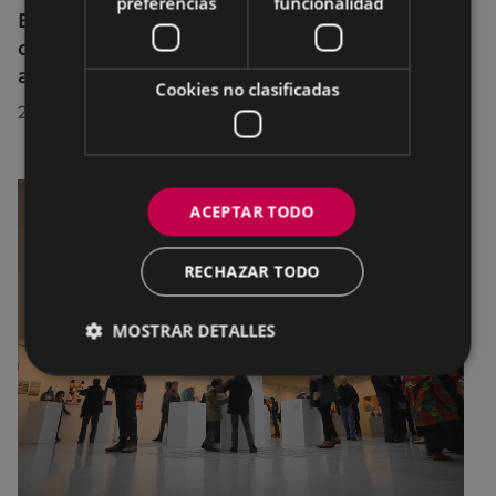
preferencias
funcionalidad
El cine al aire libre regresa a Untzaga con
cuatro proyecciones durante el mes de
agosto
Cookies no clasificadas
22/07/2026
ACEPTAR TODO
RECHAZAR TODO
MOSTRAR DETALLES