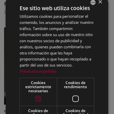
×
Premio Delta Cultura a la Trayectoria 2026
Ese sitio web utiliza cookies
23/07/2026
Utilizamos cookies para personalizar el
BASQUE
contenido, los anuncios y analizar nuestro
SPANISH
tráfico. También compartimos
información sobre su uso de nuestro sitio
con nuestros socios de publicidad y
análisis, quienes pueden combinarla con
otra información que les haya
proporcionado o que hayan recopilado a
partir del uso de sus servicios.
Pribatutasun-politika
Cookies
Cookies de
estrictamente
rendimiento
necesarias
Cookies de
Cookies de
CINE AL AIRE LIBRE