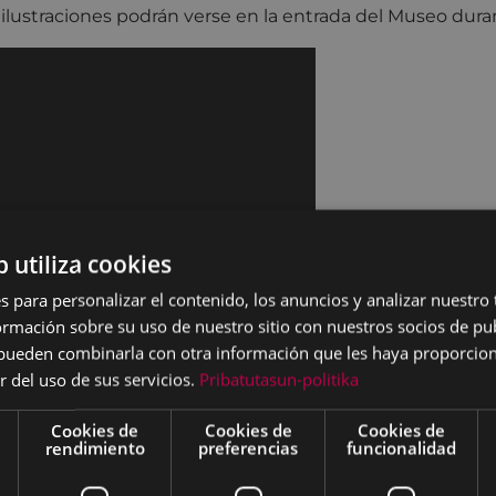
 ilustraciones podrán verse en la entrada del Museo dura
b utiliza cookies
s para personalizar el contenido, los anuncios y analizar nuestro
mación sobre su uso de nuestro sitio con nuestros socios de pub
s pueden combinarla con otra información que les haya proporci
r del uso de sus servicios.
Pribatutasun-politika
Cookies de
Cookies de
Cookies de
rendimiento
preferencias
funcionalidad
ebrero de 1346 con la Carta Puebla otorgada por Alfonso X