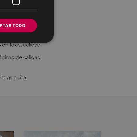
 principio eran
n el origen de la
 convirtieron con
a de Eibar.
PTAR TODO
ia otros objetos.
en la actualidad.
nónimo de calidad
da gratuita.