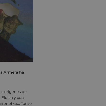
ria Armera ha
os orígenes de
r Elorza y con
arrenetxea. Tanto