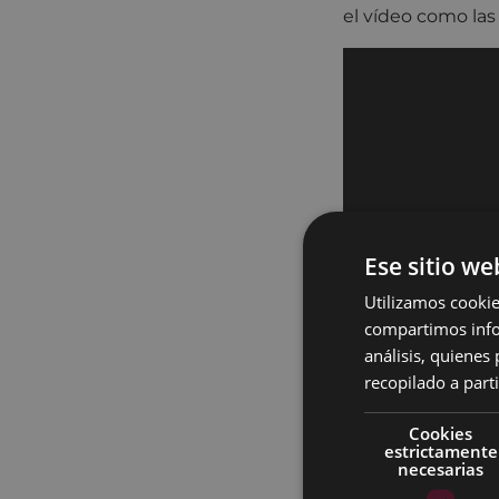
el vídeo como las
Ese sitio we
Utilizamos cookie
compartimos infor
análisis, quiene
recopilado a parti
Cookies
estrictamente
necesarias
Fundada el 5 de f