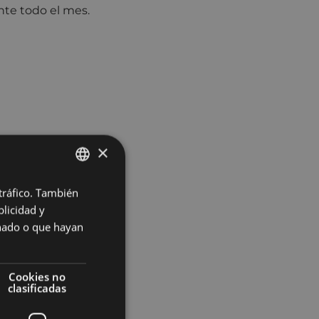
nte todo el mes.
×
 tráfico. También
BASQUE
licidad y
SPANISH
onado o que hayan
Cookies no
clasificadas
I de Castilla,