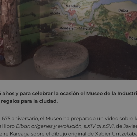
 años y para celebrar la ocasión el Museo de la Indust
regalos para la ciudad.
675 aniversario, el Museo ha preparado un vídeo sobre l
l libro
Eibar: orígenes y evolución, s.XIV al s.SVI
, de Javie
Leire Kareaga sobre el dibujo original de Xabier Untzetab