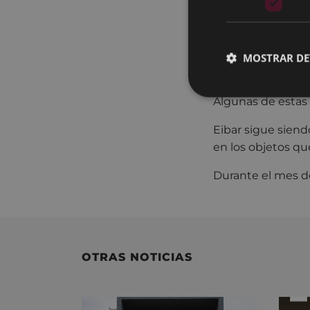
Eibar se ha caract
molinos y ferrerí
industria armera e
el tiempo en gran
MOSTRAR DE
Durante el s.XX, 
Algunas de estas 
Eibar sigue siend
en los objetos que
Durante el mes de
OTRAS NOTICIAS