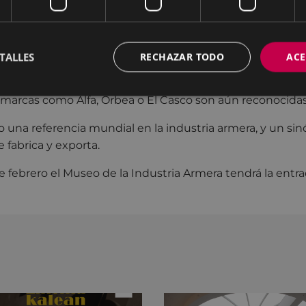
erizado siempre por la actividad industrial. Lo que en un
as se transformacion luego en ferramentarerías, que fuero
ibarresa. Estas primeras fábricas y talleres de armería se
des industrias, creando así la importante tradición armer
TALLES
RECHAZAR TODO
ACE
muchas de estas fábricas diversificaron su producción hac
marcas como Alfa, Orbea o El Casco son aún reconocidas 
o una referencia mundial en la industria armera, y un si
 fabrica y exporta.
 febrero el Museo de la Industria Armera tendrá la entra