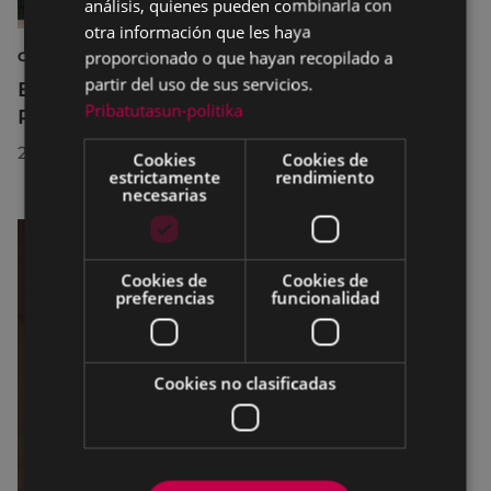
análisis, quienes pueden combinarla con
otra información que les haya
proporcionado o que hayan recopilado a
CULTURA
partir del uso de sus servicios.
El Museo de la Industria Armera recibe el
Pribatutasun-politika
Premio Delta Cultura a la Trayectoria 2026
23/07/2026
Cookies
Cookies de
estrictamente
rendimiento
necesarias
Cookies de
Cookies de
preferencias
funcionalidad
Cookies no clasificadas