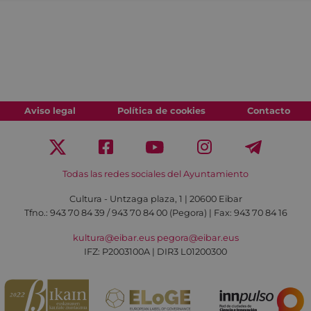
Aviso legal
Política de cookies
Contacto
Todas las redes sociales del Ayuntamiento
Cultura - Untzaga plaza, 1 | 20600 Eibar
Tfno.:
943 70 84 39 / 943 70 84 00 (Pegora)
| Fax: 943 70 84 16
kultura@eibar.eus
pegora@eibar.eus
IFZ: P2003100A | DIR3 L01200300