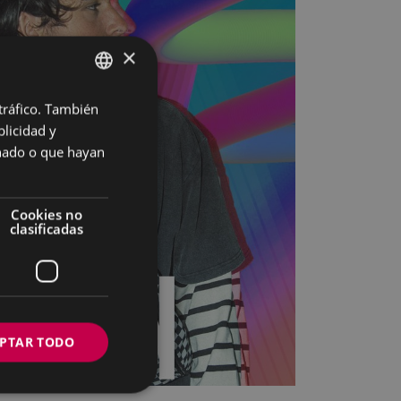
×
 tráfico. También
BASQUE
licidad y
SPANISH
onado o que hayan
Cookies no
clasificadas
PTAR TODO