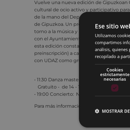
Vuelve una nueva edición de Gipuzkoan Ga
cultural de ocio activo y participativo par
de la mano del Departamento de Juventu
de Gipuzkoa. Un programa que aglutina d
Ese sitio we
torno a la música y artes escénicas desar
Utilizamos cookie
con el Ayuntamiento. En
compartimos infor
esta edición consta de una masterclass (g
análisis, quiene
preinscripción) a cargo de LEIRE DALLAS
recopilado a parti
con UDAZ como grupo invitado.
Cookies
estrictamente
necesarias
• 11:30 Danza masterclass LEIRE DALLAS - 
Gratuito - de 14 - 18 años - Inscripción de
• 19:00 Concierto: NOAN - UDAZ - Teatro C
Para más información
pulsa aquí
MOSTRAR DE