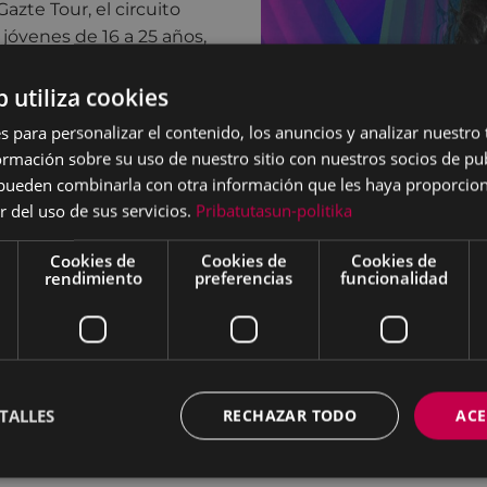
zte Tour, el circuito
a jóvenes de 16 a 25 años,
d de la Diputación Foral
iversas actividades en
b utiliza cookies
rollado en colaboración
s para personalizar el contenido, los anuncios y analizar nuestro
mación sobre su uso de nuestro sitio con nuestros socios de pub
ratuita, con
s pueden combinarla con otra información que les haya proporci
 y el concierto de NOAN
r del uso de sus servicios.
Pribatutasun-politika
Cookies de
Cookies de
Cookies de
rendimiento
preferencias
funcionalidad
Polideportivo Ipurua.
l 11 al 20 de octubre
oliseo, 5 €
TALLES
RECHAZAR TODO
ACE