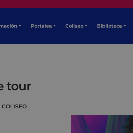
mación
Portalea
Coliseo
Biblioteca
 tour
 COLISEO