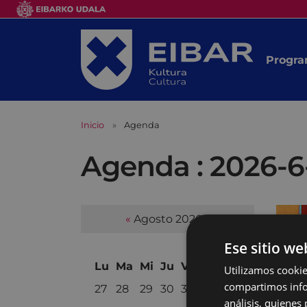
Progra
Inicio
Agenda
Agenda : 2026-6
«
Agosto 2026
»
Ese sitio we
Lu
Ma
Mi
Ju
Vi
Sá
Do
Utilizamos cookie
compartimos infor
27
28
29
30
31
1
2
análisis, quiene