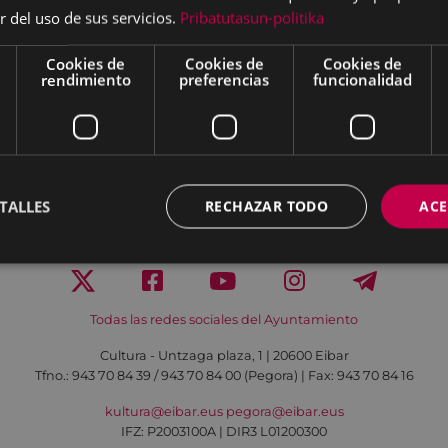
r del uso de sus servicios.
Pribatutasun-politika
Cookies de
Cookies de
Cookies de
Cartelera del fin de
EXPOSICIÓN
rendimiento
preferencias
funcionalidad
semana
 eskolak
06/06/2026
-
08/06/2026
6/2026
18:30
-
19/06/2026
20:30
TEATRO COLISEO
ALEA
TALLES
RECHAZAR TODO
ACE
Aviso legal
Política de cookies
Contacto
Todas las redes sociales del Ayuntamiento
Cultura - Untzaga plaza, 1 | 20600 Eibar
Tfno.:
943 70 84 39 / 943 70 84 00 (Pegora)
| Fax: 943 70 84 16
kultura@eibar.eus
pegora@eibar.eus
IFZ: P2003100A | DIR3 L01200300