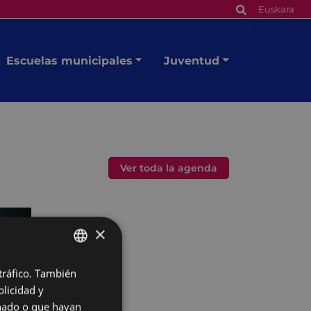
Euskara
Escuelas municipales
Juventud
Ver toda la agenda
×
 tráfico. También
BASQUE
licidad y
SPANISH
onado o que hayan