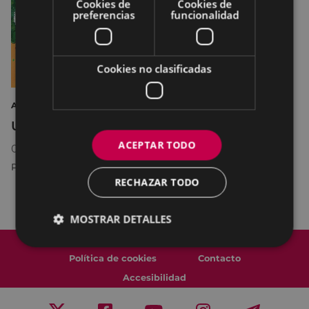
Cookies de
Cookies de
preferencias
funcionalidad
Cookies no clasificadas
ARTE EXPOSICIÓN
Udal eskolak
ACEPTAR TODO
04/06/2026
18:30
-
19/06/2026
20:30
PORTALEA
RECHAZAR TODO
MOSTRAR DETALLES
Mapa del Sitio
Aviso legal
Política de cookies
Contacto
Accesibilidad