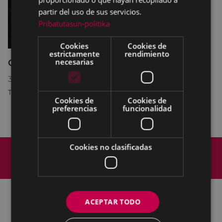
partir del uso de sus servicios.
Pribatutasun-politika
Cookies
Cookies de
estrictamente
rendimiento
necesarias
Cartelera del fin de semana
30/04/2026
-
01/06/2026
TEATRO COLISEO
Cookies de
Cookies de
preferencias
funcionalidad
Mapa del Sitio
Aviso legal
Cookies no clasificadas
Política de cookies
Contacto
Accesibilidad
ACEPTAR TODO
Todas las redes sociales del Ayuntamiento