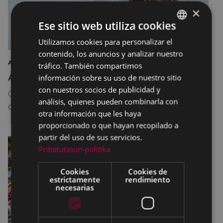
×
Ese sitio web utiliza cookies
Utilizamos cookies para personalizar el
BASQUE
contenido, los anuncios y analizar nuestro
SPANISH
ARTE EXPOSICIÓN FOTOGRAFÍA
tráfico. También compartimos
Argazkilaritza maiatzean
información sobre su uso de nuestro sitio
con nuestros socios de publicidad y
08/05/2026
18:30
-
31/05/2026
20:30
análisis, quienes pueden combinarla con
COLISEO ANTZOKIA
otra información que les haya
proporcionado o que hayan recopilado a
partir del uso de sus servicios.
Pribatutasun-politika
Cookies
Cookies de
estrictamente
rendimiento
necesarias