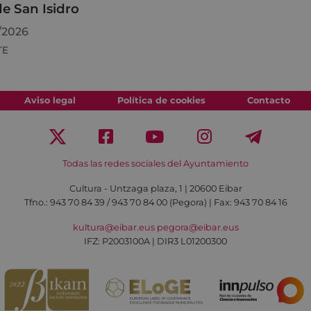
de San Isidro
/2026
TE
Aviso legal
Política de cookies
Contacto
Todas las redes sociales del Ayuntamiento
Cultura - Untzaga plaza, 1 | 20600 Eibar
Tfno.:
943 70 84 39 / 943 70 84 00 (Pegora)
| Fax: 943 70 84 16
kultura@eibar.eus
pegora@eibar.eus
IFZ: P2003100A | DIR3 L01200300