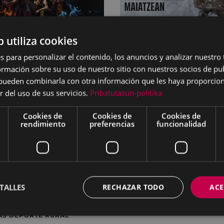
lera del fin de
ARTE EXPOSICIÓN FOTOGRA
b utiliza cookies
ana
Argazkilaritza maiatz
s para personalizar el contenido, los anuncios y analizar nuestro
4/2026
-
01/06/2026
08/05/2026
18:30
-
31/05
mación sobre su uso de nuestro sitio con nuestros socios de pub
O COLISEO
COLISEO ANTZOKIA
s pueden combinarla con otra información que les haya proporci
r del uso de sus servicios.
Pribatutasun-politika
Cookies de
Cookies de
Cookies de
rendimiento
preferencias
funcionalidad
TALLES
RECHAZAR TODO
ACE
AS DEPORTE RURAL