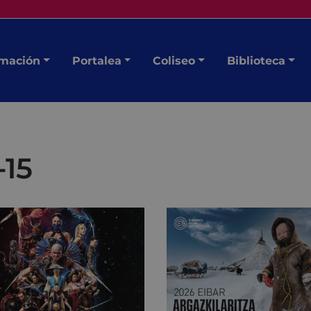
mación
Portalea
Coliseo
Biblioteca
-15