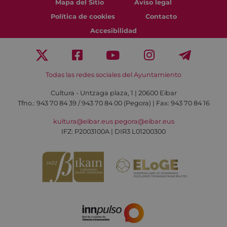
Mapa del Sitio
Aviso legal
Política de cookies
Contacto
Accesibilidad
Todas las redes sociales del Ayuntamiento
Cultura - Untzaga plaza, 1 | 20600 Eibar
Tfno.:
943 70 84 39 / 943 70 84 00 (Pegora)
| Fax: 943 70 84 16
kultura@eibar.eus
pegora@eibar.eus
IFZ: P2003100A | DIR3 L01200300