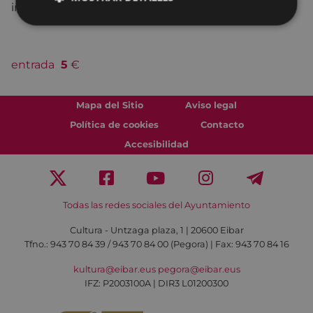
intérpretes
Sandra Fernández, Fran Lasuen
entrada
5
€
Mapa del Sitio
Aviso legal
Política de cookies
Contacto
Accesibilidad
Todas las redes sociales del Ayuntamiento
Cultura - Untzaga plaza, 1 | 20600 Eibar
Tfno.:
943 70 84 39 / 943 70 84 00 (Pegora)
| Fax: 943 70 84 16
kultura@eibar.eus
pegora@eibar.eus
IFZ: P2003100A | DIR3 L01200300