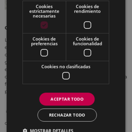
Cookies
Cookies de
estrictamente
rendimiento
necesarias
GORAKADA
Cookies de
Cookies de
La historia del encuentro del alma de dos hombres
preferencias
funcionalidad
en medio de una soledad indescriptible. De telón
de fondo los avatares de la historia europea, las dos
guerras mundiales, el nacimiento de la conciencia
Cookies no clasificadas
ecológica, el discurso vacío de la política... Todo
contado desde el entendimiento de la naturaleza, la
fuerza creativa del ser humano y el amor a los
pequeños detalles.
ACEPTAR TODO
autor
Jean Gionno
RECHAZAR TODO
dirección
José Carlos García
MOSTRAR DETALLES