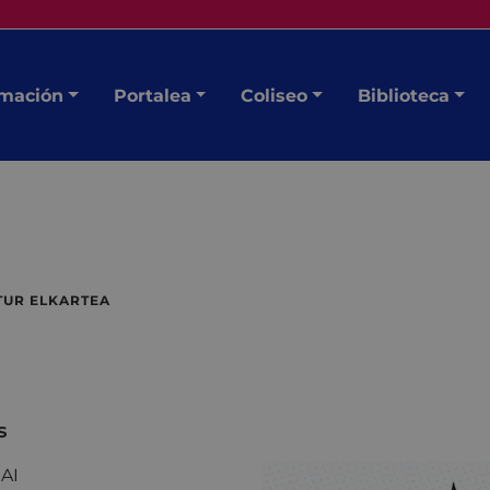
mación
Portalea
Coliseo
Biblioteca
UR ELKARTEA
s
AI