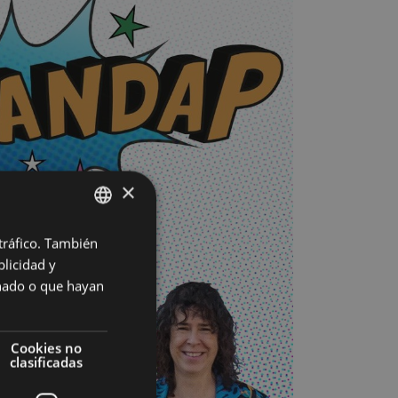
×
 tráfico. También
BASQUE
licidad y
SPANISH
onado o que hayan
Cookies no
clasificadas