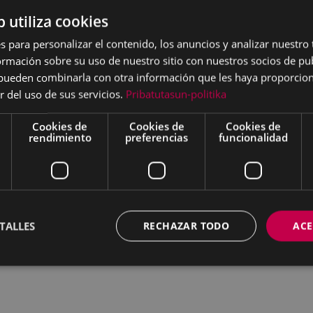
s el gusto
por compartir
b utiliza cookies
en cuando, desde hace 18
s para personalizar el contenido, los anuncios y analizar nuestro
imer encuentro en
mación sobre su uso de nuestro sitio con nuestros socios de pub
s pueden combinarla con otra información que les haya proporci
REGI - RICARDO
r del uso de sus servicios.
Pribatutasun-politika
ETA - BAROJA COLLET -
A - AITOR ETXEBERRIA -
Cookies de
Cookies de
Cookies de
rendimiento
preferencias
funcionalidad
– JOSE FELIX IGARTUA -
SPIUR - BINGEN DE
 STAMMEL - FERNANDO
TALLES
RECHAZAR TODO
ACE
0