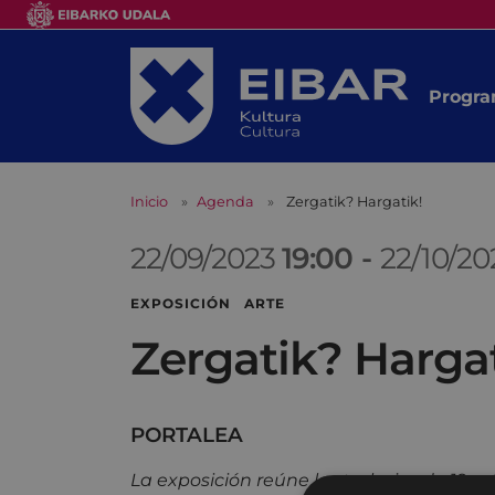
Progra
Inicio
Agenda
Zergatik? Hargatik!
22/09/2023
19:00
-
22/10/2
EXPOSICIÓN ARTE
Zergatik? Hargat
PORTALEA
La exposición reúne los trabajos de 19 ar