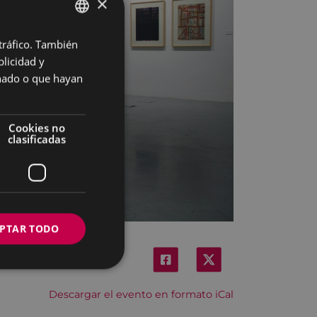
×
 tráfico. También
BASQUE
licidad y
SPANISH
onado o que hayan
Cookies no
clasificadas
PTAR TODO
Descargar el evento en formato iCal