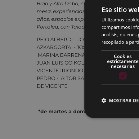
Bajo y Alto Deba, cuya relación entre sí e
Ese sitio we
mesa, experiencias, vivencias
y, de vez 
Utilizamos cookie
años, espacios expositivos, desde su pr
compartimos infor
Portalea, con Taladrine Dream.
análisis, quiene
PEIO ALBERDI - JOSE ARANA - IÑIGO AR
recopilado a parti
AZKARGORTA - JOSE ANTONIO AZPILICU
MARINA BARRENA - JOSE RAMON ELORZ
Cookies
estrictamente
JUAN LUIS GOIKOLEA - ALBERTO IBAÑEZ 
necesarias
VICENTE IRIONDO - KEIXETA - ASIER LA
PEDRO - AITOR SARASKETA - BÁRBARA
DE VICENTE
MOSTRAR DE
*de
martes a domingo
18:30 – 20:3