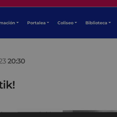
mación
Portalea
Coliseo
Biblioteca
023
20:30
ik!
tistas, en su mayoría del