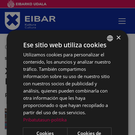
×
Ese sitio web utiliza cookies
07/06/2024
20:30
-
22:00
Utilizamos cookies para personalizar el
BASQUE
SANJUANAK DEPORTE
contenido, los anuncios y analizar nuestro
SPANISH
XXXV Premio San Juan de
tráfico. También compartimos
información sobre su uso de nuestro sitio
Natación
con nuestros socios de publicidad y
análisis, quienes pueden combinarla con
Polideportivo IPURUA
otra información que les haya
proporcionado o que hayan recopilado a
partir del uso de sus servicios.
Pribatutasun-politika
Cookies
Cookies de