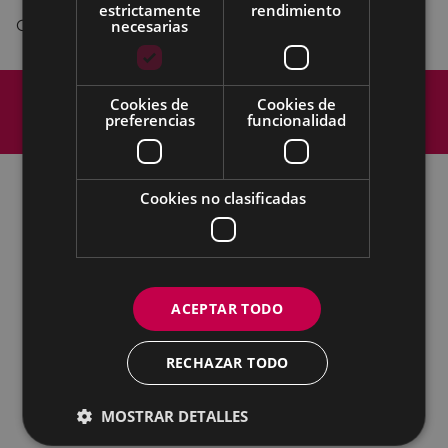
estrictamente
rendimiento
necesarias
Organiza: Igerixan.
Mapa del Sitio
Aviso legal
Cookies de
Cookies de
Política de cookies
Contacto
preferencias
funcionalidad
Accesibilidad
Cookies no clasificadas
Todas las redes sociales del Ayuntamiento
Cultura - Untzaga plaza, 1 | 20600 Eibar
Tfno.:
943 70 84 39 / 943 70 84 00 (Pegora)
| Fax: 943 70 84 16
ACEPTAR TODO
kultura@eibar.eus
pegora@eibar.eus
IFZ: P2003100A | DIR3 L01200300
RECHAZAR TODO
MOSTRAR DETALLES