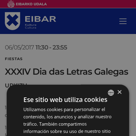
06/05/2017
11:30
-
23:55
FIESTAS
XXXIV Dia das Letras Galegas
URKIZU
×
Ese sitio web utiliza cookies
11:30.-
Tirada mixta infantil de chaves
para niñ@s
Utilizamos cookies para personalizar el
BASQUE
de 8 a 13 años, con numerosos trofeos.
contenido, los anuncios y analizar nuestro
SPANISH
tráfico. También compartimos
12:00.-
Deporte rural vasco
: corte de troncos y
información sobre su uso de nuestro sitio
levantamiento de piedra.