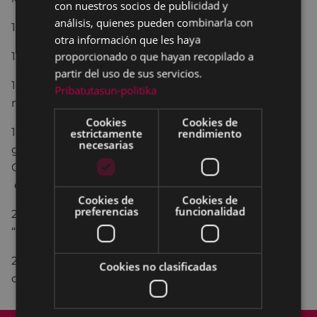
con nuestros socios de publicidad y
análisis, quienes pueden combinarla con
13:00.-
Campeonato de rana.
otra información que les haya
proporcionado o que hayan recopilado a
13:00.-
Lunch
en la Casa Cultural de Galicia.
partir del uso de sus servicios.
16:00.-
Tirada mixta de chaves para adultos
con
Pribatutasun-politika
numerosos trofeos y premios.
Cookies
Cookies de
18:30.-
Demostración de bailes y música regional
estrictamente
rendimiento
necesarias
gallega por el grupo “
OS GALAICOS
” de la Casa
Cultural de Galicia “As Burgas” de Eibar y el grupo
de sevillanas “
AIRE ANDALUZ
”.
Cookies de
Cookies de
preferencias
funcionalidad
20:30.-
Baile
amenizado por la orquesta
“
EMPERADORES
”.
23:00.-
Gran verbena popular
hasta la madrugada,
Cookies no clasificadas
con la orquesta “
EMPERADORES
”.