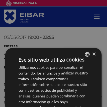
05/05/2017
19:00
-
23:55
FIESTAS
×
XXXIV Dia das Letras Galegas
Ese sitio web utiliza cookies
URKIZU
Utilizamos cookies para personalizar el
BASQUE
contenido, los anuncios y analizar nuestro
SPANISH
tráfico. También compartimos
información sobre su uso de nuestro sitio
19:00.-
Apertura oficial
del bar de la Comisión de
con nuestros socios de publicidad y
Fiestas Galegas en el parque de Urkizu, con venta
análisis, quienes pueden combinarla con
de pulpo “A Feira”, lacón, empanada, queso, tarta de
otra información que les haya
Santiago, vinos de Ribeiro y Albariño, junto a otros