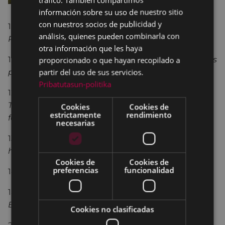
información sobre su uso de nuestro sitio
con nuestros socios de publicidad y
10:00-12:00
Acreditaciones de participantes en la
análisis, quienes pueden combinarla con
Plaza de Unzaga.
otra información que les haya
12:00
Pasacalles por las calles de Eibar de todos los
proporcionado o que hayan recopilado a
partir del uso de sus servicios.
participantes.
Pribatutasun-politika
12:30
Inicio de ruta en dirección al Barrio de
Trabakua con homenaje al recientemente
Cookies
Cookies de
estrictamente
rendimiento
fallecido Enrique Mugarza.
necesarias
13:30
Recorrido hasta Arrate con comida de
hermandad en el restaurante Tiro Pichón.
Cookies de
Cookies de
preferencias
funcionalidad
14:30
Comida y entrega de premios.
18:30
Regreso a Eibar y visita al barrio de Amaña.
Exposición de motos Lambretta.
Cookies no clasificadas