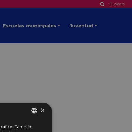
Euskara
Escuelas municipales
Juventud
×
 tráfico. También
BASQUE