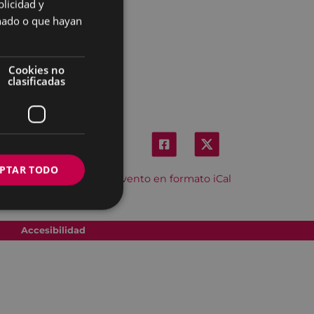
licidad y
SPANISH
onado o que hayan
Cookies no
clasificadas
PTAR TODO
Descargar el evento en formato iCal
Accesibilidad