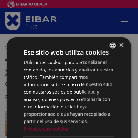
×
21/06/2019
17:00
-
20:00
Ese sitio web utiliza cookies
SANJUANAK DEPORTE
Utilizamos cookies para personalizar el
BASQUE
contenido, los anuncios y analizar nuestro
XVI Premio Ciudad de Eibar
SPANISH
tráfico. También compartimos
de squash
información sobre su uso de nuestro sitio
con nuestros socios de publicidad y
Polideportivo IPURUA
análisis, quienes pueden combinarla con
otra información que les haya
proporcionado o que hayan recopilado a
partir del uso de sus servicios.
Pribatutasun-politika