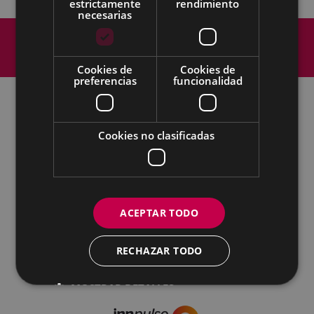
estrictamente
rendimiento
necesarias
Mapa del Sitio
Aviso legal
Política de cookies
Contacto
Accesibilidad
Cookies de
Cookies de
preferencias
funcionalidad
Todas las redes sociales del Ayuntamiento
Cookies no clasificadas
Cultura - Untzaga plaza, 1 | 20600 Eibar
Tfno.:
943 70 84 39 / 943 70 84 00 (Pegora)
| Fax: 943 70 84 16
kultura@eibar.eus
pegora@eibar.eus
IFZ: P2003100A | DIR3 L01200300
ACEPTAR TODO
RECHAZAR TODO
MOSTRAR DETALLES