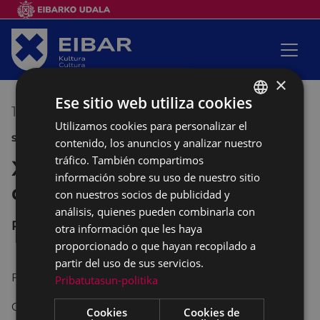
×
Ese sitio web utiliza cookies
15/06/2018
17:00
-
19:00
Utilizamos cookies para personalizar el
BASQUE
SANJUANAK DEPORTE
contenido, los anuncios y analizar nuestro
SPANISH
tráfico. También compartimos
XV Premio Ciudad de Eibar
información sobre su uso de nuestro sitio
de squash
con nuestros socios de publicidad y
análisis, quienes pueden combinarla con
Polideportivo IPURUA
otra información que les haya
proporcionado o que hayan recopilado a
partir del uso de sus servicios.
Fase eliminatoria.
Pribatutasun-politika
Organiza: Club Deportivo Eibar.
Cookies
Cookies de