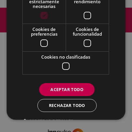
estrictamente
rendimiento
necesarias
Mapa del Sitio
Aviso legal
Política de cookies
Contacto
Accesibilidad
Cookies de
Cookies de
preferencias
funcionalidad
Todas las redes sociales del Ayuntamiento
Cookies no clasificadas
Cultura - Untzaga plaza, 1 | 20600 Eibar
Tfno.:
943 70 84 39 / 943 70 84 00 (Pegora)
| Fax: 943 70 84 16
kultura@eibar.eus
pegora@eibar.eus
IFZ: P2003100A | DIR3 L01200300
ACEPTAR TODO
RECHAZAR TODO
MOSTRAR DETALLES