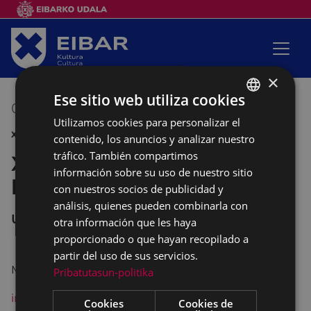
×
Ese sitio web utiliza cookies
03/03/2017
17:00
-
19:00
Utilizamos cookies para personalizar el
BASQUE
XL JORNADAS DE TEATRO
contenido, los anuncios y analizar nuestro
SPANISH
tráfico. También compartimos
XV Muestra de estatuas
información sobre su uso de nuestro sitio
humanas
con nuestros socios de publicidad y
análisis, quienes pueden combinarla con
UNTZAGA
otra información que les haya
proporcionado o que hayan recopilado a
partir del uso de sus servicios.
MPC -Barcelona
Pribatutasun-politika
información
Cookies
Cookies de