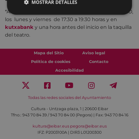
MOSTRAR DETALLES
*Anticipadamente en la taquilla del teatro COLISEO,
los lunes y viernes de 17:30 a 19:30 horas y en
kutxabank
y una hora antes del inicio en la taquilla
del teatro.
Mapa del Sitio
Aviso legal
Política de cookies
Contacto
Accesibilidad
Todas las redes sociales del Ayuntamiento
Cultura - Untzaga plaza, 1 | 20600 Eibar
Tfno.:
943 70 84 39 / 943 70 84 00 (Pegora)
| Fax: 943 70 84 16
kultura@eibar.eus
pegora@eibar.eus
IFZ: P2003100A | DIR3 L01200300