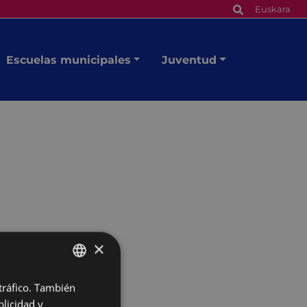
Euskara
Escuelas municipales
Juventud
×
 tráfico. También
BASQUE
licidad y