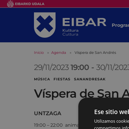
Progra
Inicio
Agenda
Víspera de San Andrés
29/11/2023
19:00
-
30/11/20
MÚSICA FIESTAS SANANDRESAK
Víspera de San 
Ese sitio we
UNTZAGA
Utilizamos cookie
19:00 – 22:00 animación por las calles co
compartimos infor