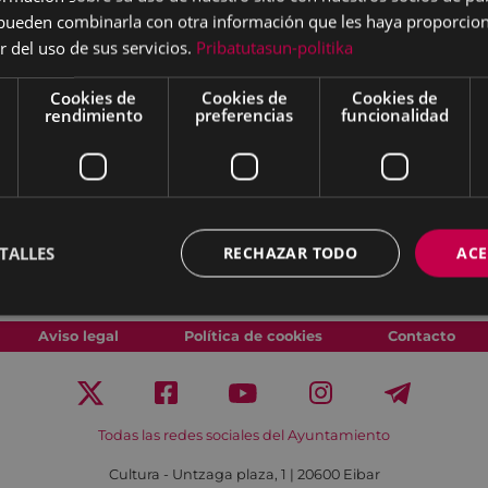
s pueden combinarla con otra información que les haya proporci
r del uso de sus servicios.
Pribatutasun-politika
Cookies de
Cookies de
Cookies de
rendimiento
preferencias
funcionalidad
TALLES
RECHAZAR TODO
ACE
Aviso legal
Política de cookies
Contacto
Todas las redes sociales del Ayuntamiento
Cultura - Untzaga plaza, 1 | 20600 Eibar