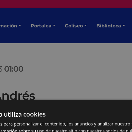
mación
Portalea
Coliseo
Biblioteca
23
01:00
Andrés
b utiliza cookies
s para personalizar el contenido, los anuncios y analizar nuestro
n
elektrotxaranga .
mación sobre su uso de nuestro sitio con nuestros socios de pub