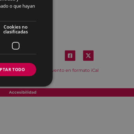
SPANISH
onado o que hayan
Cookies no
clasificadas
PTAR TODO
Descargar el evento en formato iCal
Accesibilidad