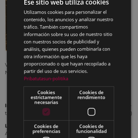
Ese sitio web utiliza cookies
Utilizamos cookies para personalizar el
BASQUE
contenido, los anuncios y analizar nuestro
SPANISH
tráfico. También compartimos
información sobre su uso de nuestro sitio
con nuestros socios de publicidad y
análisis, quienes pueden combinarla con
otra información que les haya
proporcionado o que hayan recopilado a
Visitas guiadas por Eibar a cargo de la historiadora
partir del uso de sus servicios.
Nerea Alustiza.
Pribatutasun-politika
15 MAYO 11:30 - 13:30 EUSKERA
Cookies
Cookies de
22 MAYO 11:30 - 13:30 CASTELLANO
estrictamente
rendimiento
necesarias
Inscripción:
museoa@eibar.eus o llamando al nº de
teléfono 943 708446 (hasta el día anterior a la visita)
Lugar de salida:
Estación principal de Euskotren -
Cookies de
Cookies de
preferencias
funcionalidad
Al lado de la estatua de los dulzaineros.