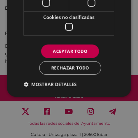
Duración:
dos horas
Cookies no clasificadas
PUERTAS ABIERTAS
Del 18 al 22 de mayo puertas abiertas y entrada
ACEPTAR TODO
gratuita al Museo de la Industria Armera, en el
horario habitual.
RECHAZAR TODO
Mapa del Sitio
Aviso legal
MOSTRAR DETALLES
Política de cookies
Contacto
Accesibilidad
Todas las redes sociales del Ayuntamiento
Cultura - Untzaga plaza, 1 | 20600 Eibar