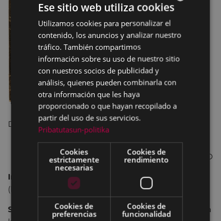
Ese sitio web utiliza cookies
Utilizamos cookies para personalizar el
BASQUE
contenido, los anuncios y analizar nuestro
SPANISH
tráfico. También compartimos
información sobre su uso de nuestro sitio
con nuestros socios de publicidad y
análisis, quienes pueden combinarla con
otra información que les haya
proporcionado o que hayan recopilado a
partir del uso de sus servicios.
De la mano de Nerea Alustiza
Pribatutasun-politika
15 de MAYO DOMINGO a las 11:30h EUSKARAZ -
Cookies
Cookies de
22 de MAYO DOMINGO a las 11:30h CASTELLANO
estrictamente
rendimiento
necesarias
Inscripciones:
museoa@eibar.eus o 943708446
(hasta el día anterior a la visita)
Cookies de
Cookies de
Salida desde:
Estación principal EuskoTren (junto a
preferencias
funcionalidad